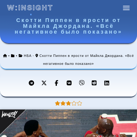
W:INSIGHT
Навиг
W:INSIGHT
Скотти Пиппен в ярости от
Майкла Джордана. «Всё
негативное было показано»
•
•
НБА
-
Скотти Пиппен в ярости от Майкла Джордана. «Всё
негативное было показано»