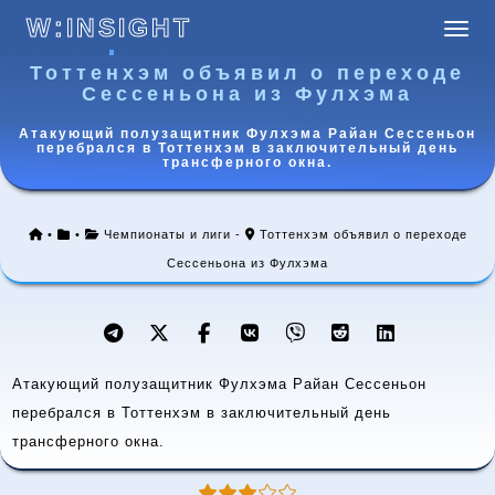
W:INSIGHT
Навиг
W:INSIGHT
Тоттенхэм объявил о переходе
Сессеньона из Фулхэма
Атакующий полузащитник Фулхэма Райан Сессеньон
перебрался в Тоттенхэм в заключительный день
трансферного окна.
•
•
Чемпионаты и лиги
-
Тоттенхэм объявил о переходе
Сессеньона из Фулхэма
Атакующий полузащитник Фулхэма Райан Сессеньон
перебрался в Тоттенхэм в заключительный день
трансферного окна.