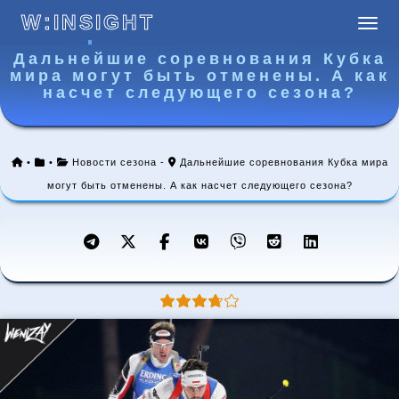
W:INSIGHT
Навиг
W:INSIGHT
Дальнейшие соревнования Кубка
мира могут быть отменены. А как
насчет следующего сезона?
•
•
Новости сезона
-
Дальнейшие соревнования Кубка мира
могут быть отменены. А как насчет следующего сезона?