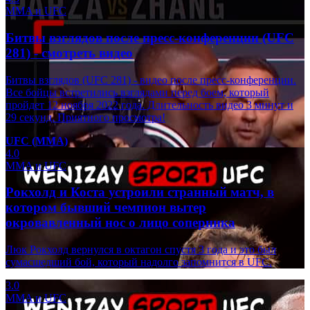
MMA и UFC
Битвы взглядов после пресс-конференции (UFC
281) - смотреть видео
Битвы взглядов (UFC 281) - видео после пресс-конференции.
Все бойцы встретились взглядами перед боем, который
пройдет 12 ноября 2022 года. Длительность видео 3 минут и
29 секунд. Приятного просмотра!
UFC (ММА)
4.0
MMA и UFC
Рокхолд и Коста устроили странный матч, в
котором бывший чемпион вытер
окровавленный нос о лицо соперника
Люк Рокхолд вернулся в октагон спустя 3 года и это был
сумасшедший бой, который надолго запомнится в UFC.
3.0
MMA и UFC