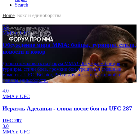
Search
Home
Бокс и единоборства
5.0
MMA и UFC
Обсуждение мира MMA: бойцы, турниры, стили,
новости и юмор
Добро пожаловать на форум MMA! Обсуждаем бойцов,
турниры, стили боев, громкие бои, трешток и смешные
моменты. UFC, Bellator, PFL и другие — всё, что любят
фанаты единоборств.
4.0
MMA и UFC
Исраэль Адесанья - слова после боя на UFC 287
UFC 287
3.0
MMA и UFC