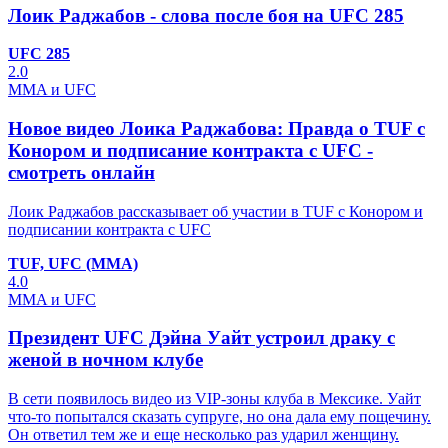
Лоик Раджабов - слова после боя на UFC 285
UFC 285
2.0
MMA и UFC
Новое видео Лоика Раджабова: Правда о TUF с
Конором и подписание контракта с UFC -
смотреть онлайн
Лоик Раджабов рассказывает об участии в TUF с Конором и
подписании контракта с UFC
TUF, UFC (ММА)
4.0
MMA и UFC
Президент UFC Дэйна Уайт устроил драку с
женой в ночном клубе
В сети появилось видео из VIP-зоны клуба в Мексике. Уайт
что-то попытался сказать супруге, но она дала ему пощечину.
Он ответил тем же и еще несколько раз ударил женщину.