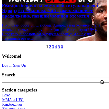
Реакция бойцов на безумный титульный бой
Эдвардса с Усманом. Уайт уже замышляет
продолжение, павший чемпион отомстил
По словам босса UFC, победа Эдвардса над Усманом стала
одним из самых шокирующих финишей в истории UFC.
Вероятно, в обозримом будущем мы увидим еще один
титульный реванш.
1
2
3
4
5
6
Welcome
!
Log In
|
Sign Up
Search
Section categories
Бокс
MMA и UFC
Кикбоксинг
Тайский бокс