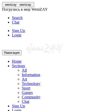
wenizay
wenizay
Погрузись в мир WeniZAY
Search
Chat
Sign Up
Login
Навигация
Home
Sections
All
Information
Art
Technology
Sport
Games
Community
Chat
Sign Up
Login