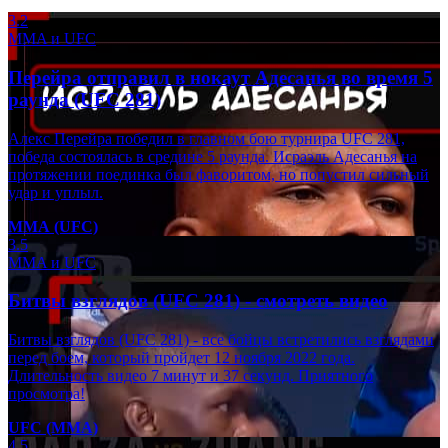
3.2
MMA и UFC
Перейра отправил в нокаут Адесанья во время 5
раунда (UFC 281)
Алекс Перейра победил в главном бою турнира UFC 281,
победа состоялась в средине 5 раунда. Исраэль Адесанья на
протяжении поединка был фаворитом, но попустил сильный
удар и уплыл.
ММА (UFC)
3.5
MMA и UFC
Битвы взглядов (UFC 281) - смотреть видео
Битвы взглядов (UFC 281) - все бойцы встретились взглядами
перед боем, который пройдет 12 ноября 2022 года.
Длительность видео 7 минут и 37 секунд. Приятного
просмотра!
UFC (ММА)
4.5